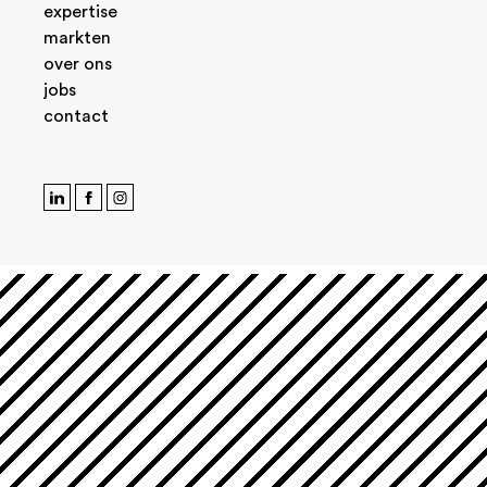
expertise
markten
over ons
jobs
contact